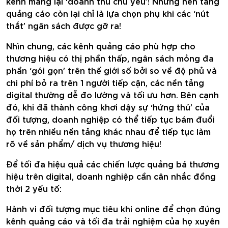
kênh mang lại ‘doanh thu chủ yếu’! Những nền tảng
quảng cáo còn lại chỉ là lựa chọn phụ khi các ‘nút
thắt’ ngân sách được gỡ ra!
Nhìn chung, các kênh quảng cáo phù hợp cho
thương hiệu có thị phần thấp, ngân sách mỏng đa
phần ‘gói gọn’ trên thế giới số bởi so về độ phủ và
chi phí bỏ ra trên 1 người tiếp cận, các nền tảng
digital thường dễ đo lường và tối ưu hơn. Bên cạnh
đó, khi đã thành công khơi dậy sự ‘hứng thú’ của
đối tượng, doanh nghiệp có thể tiếp tục bám đuổi
họ trên nhiều nền tảng khác nhau để tiếp tục làm
rõ về sản phẩm/ dịch vụ thương hiệu!
Để tối đa hiệu quả các chiến lược quảng bá thương
hiệu trên digital, doanh nghiệp cần cân nhắc đồng
thời 2 yếu tố:
Hành vi đối tượng mục tiêu khi online để chọn đúng
kênh quảng cáo và tối đa trải nghiệm của họ xuyên