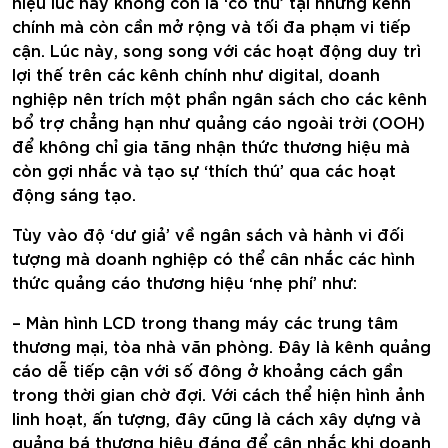
hiệu lúc này không còn là ‘cố thủ’ tại những kênh
chính mà còn cần mở rộng và tối đa phạm vi tiếp
cận. Lúc này, song song với các hoạt động duy trì
lợi thế trên các kênh chính như digital, doanh
nghiệp nên trích một phần ngân sách cho các kênh
bổ trợ chẳng hạn như quảng cáo ngoài trời (OOH)
để không chỉ gia tăng nhận thức thương hiệu mà
còn gợi nhắc và tạo sự ‘thích thú’ qua các hoạt
động sáng tạo.
Tùy vào độ ‘dư giả’ về ngân sách và hành vi đối
tượng mà doanh nghiệp có thể cân nhắc các hình
thức quảng cáo thương hiệu ‘nhẹ phí’ như:
– Màn hình LCD trong thang máy các trung tâm
thương mại, tòa nhà văn phòng. Đây là kênh quảng
cáo dễ tiếp cận với số đông ở khoảng cách gần
trong thời gian chờ đợi. Với cách thể hiện hình ảnh
linh hoạt, ấn tượng, đây cũng là cách xây dựng và
quảng bá thương hiệu đáng để cân nhắc khi doanh